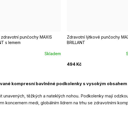
ká
Normal
Krátká
Normal
 zdravotní punčochy MAXIS
Zdravotní lýtkové punčochy MA
NT s lemem
BRILLANT
Skladem
494 Kč
ované kompresní bavlněné podkolenky s vysokým obsahem 
it unavených, těžkých a nateklých nohou. Podkolenky mají odzkouš
oncernem medi, globálním lídrem na trhu se zdravotními kompr