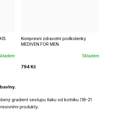
Krátká
Normal
XIS
Kompresní zdravotní podkolenky
MEDIVEN FOR MEN
Skladem
Skladem
794 Kč
bavlny.
ený gradient sestupu tlaku od kotníku (18-21
esivními produkty.