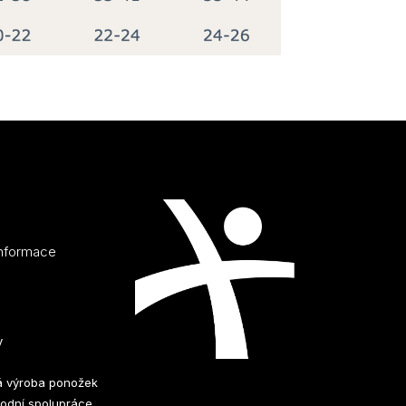
informace
y
 výroba ponožek
odní spolupráce