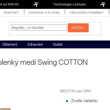
od 1500 Kč
Technologie v pohybu
KONTAKT
DOPRAVA A PLATBA
OBCHODNÍ PODMÍNKY
HLEDAT
Oblečení
Zdravotní
Outlet
olenky medi Swing COTTON
380,17 Kč bez DPH
Měrná
Zvolte variantu
cena: