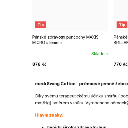
Krátká
Normal
Krát
Tip
Tip
Pánské zdravotní punčochy MAXIS
Pánské
MICRO s lemem
BRILLA
Skladem
878 Kč
770 Kč
medi Swing Cotton - prémiové jemně žebr
Díky svému terapeutickému účinku zmírňují poc
mm/Hg) směrem vzhůru. Vyrobeneno německým k
Hlavní znaky:
Dvojitý široký zdravotní lem