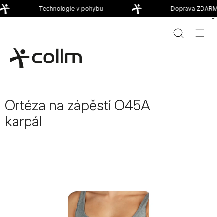
Přejít
Technologie v pohybu
Doprava ZDARMA
na
obsah
Ortéza na zápěstí O45A
karpál