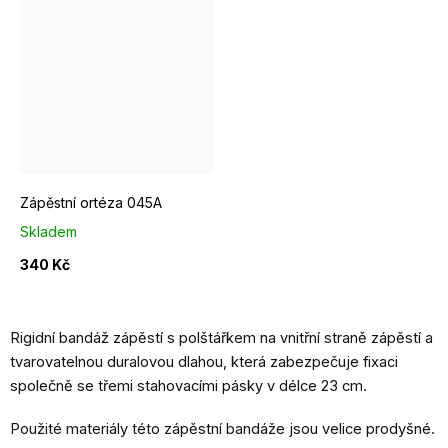
levá
pravá
Zápěstní ortéza 045A
Skladem
340 Kč
Rigidní bandáž zápěstí s polštářkem na vnitřní straně zápěstí a
tvarovatelnou duralovou dlahou, která zabezpečuje fixaci
společně se třemi stahovacími pásky v délce 23 cm.
Použité materiály této zápěstní bandáže jsou velice prodyšné.