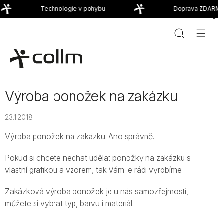
Přejít
Technologie v pohybu
Doprava ZDARM
na
obsah
Výroba ponožek na zakázku
23.1.2018
Výroba ponožek na zakázku. Ano správně.
Pokud si chcete nechat udělat ponožky na zakázku s
vlastní grafikou a vzorem, tak Vám je rádi vyrobíme.
Zakázková výroba ponožek je u nás samozřejmostí,
můžete si vybrat typ, barvu i materiál.