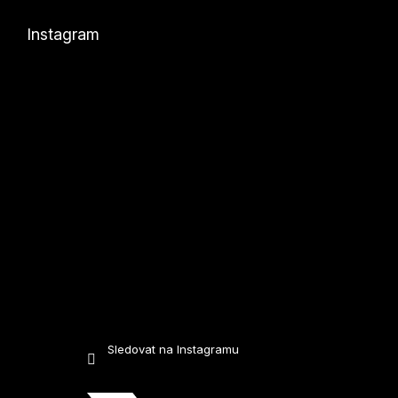
p
a
Instagram
t
í
Sledovat na Instagramu