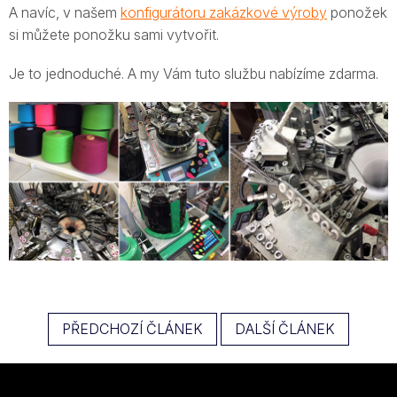
A navíc, v našem
konfigurátoru zakázkové výroby
ponožek
si můžete ponožku sami vytvořit.
Je to jednoduché. A my Vám tuto službu nabízíme zdarma.
PŘEDCHOZÍ ČLÁNEK
DALŠÍ ČLÁNEK
Z
á