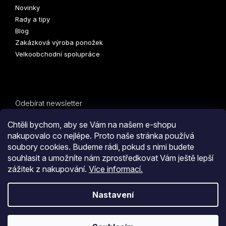
Novinky
Rady a tipy
Blog
Zakázková výroba ponožek
Velkoobchodní spolupráce
Odebírat newsletter
Vložte svůj e-mail a my vám budeme zasílat informace o
Chtěli bychom, aby se Vám na našem e-shopu
nových produktech na našem e-shopu.
nakupovalo co nejlépe. Proto naše stránka používá
soubory cookies. Budeme rádi, pokud s nimi budete
E-mail
PŘIHLÁSIT
souhlasit a umožníte nám zprostředkovat Vám ještě lepší
zážitek z nakupování.
Více informací.
SE
Kliknutím na tlačítko
ODESLAT OBJEDNÁVKU
souhlasíte
Nastavení
s
obchodními podmínkami
i s podmínkami
zpracování
Vytvořil Shoptet
osobních údajů.