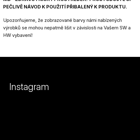
PEČLIVĚ NÁVOD K POUŽITÍ PŘIBALENÝ K PRODUKTU.
Upozorňujeme, že zobrazované barvy námi nabízených
výrobků se mohou nepatrně lišit v závislosti na Vašem SW a
HW vybavení!
Z
á
p
Instagram
a
t
í