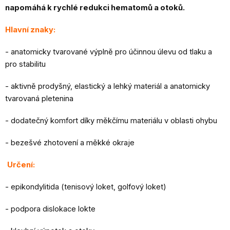
napomáhá k rychlé redukci hematomů a otoků.
Hlavní znaky:
- anatomicky tvarované výplně pro účinnou úlevu od tlaku a
pro stabilitu
- aktivně prodyšný, elastický a lehký materiál a anatomicky
tvarovaná pletenina
- dodatečný komfort díky měkčímu materiálu v oblasti ohybu
- bezešvé zhotovení a měkké okraje
Určení:
- epikondylitida (tenisový loket, golfový loket)
- podpora dislokace lokte