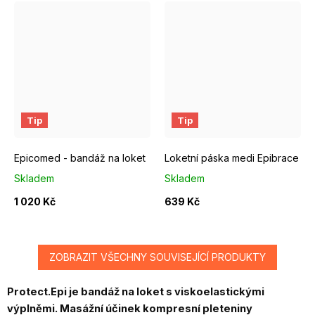
1
2
3
4
5
6
Tip
Tip
Epicomed - bandáž na loket
Loketní páska medi Epibrace
Skladem
Skladem
1 020 Kč
639 Kč
ZOBRAZIT VŠECHNY SOUVISEJÍCÍ PRODUKTY
Protect.Epi je bandáž na loket s viskoelastickými
výplněmi. Masážní účinek kompresní pleteniny