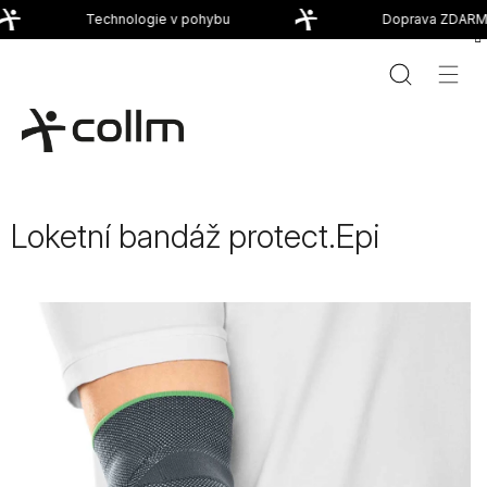
Přejít
Technologie v pohybu
Doprava ZDARMA
na
obsah
Loketní bandáž protect.Epi