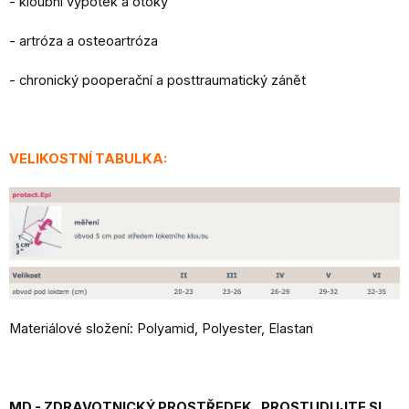
- kloubní výpotek a otoky
- artróza a osteoartróza
- chronický pooperační a posttraumatický zánět
VELIKOSTNÍ TABULKA:
Materiálové složení: Polyamid, Polyester, Elastan
MD - ZDRAVOTNICKÝ PROSTŘEDEK. PROSTUDUJTE SI