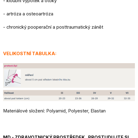
- kloubní výpotek a otoky
- artróza a osteoartróza
- chronický pooperační a posttraumatický zánět
VELIKOSTNÍ TABULKA:
Materiálové složení: Polyamid, Polyester, Elastan
MD - ZDRAVOTNICKÝ PROSTŘEDEK. PROSTUDUJTE SI