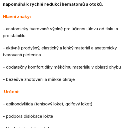
napomáhá k rychlé redukci hematomů a otoků.
Hlavní znaky:
- anatomicky tvarované výplně pro účinnou úlevu od tlaku a
pro stabilitu
- aktivně prodyšný, elastický a lehký materiál a anatomicky
tvarovaná pletenina
- dodatečný komfort díky měkčímu materiálu v oblasti ohybu
- bezešvé zhotovení a měkké okraje
Určení:
- epikondylitida (tenisový loket, golfový loket)
- podpora dislokace lokte