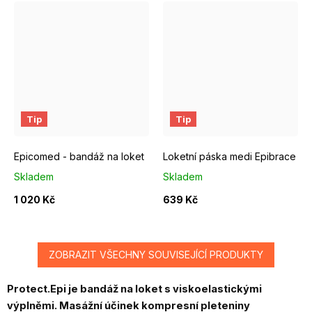
1
2
3
4
5
6
Tip
Tip
Epicomed - bandáž na loket
Loketní páska medi Epibrace
Skladem
Skladem
1 020 Kč
639 Kč
ZOBRAZIT VŠECHNY SOUVISEJÍCÍ PRODUKTY
Protect.Epi je bandáž na loket s viskoelastickými
výplněmi. Masážní účinek kompresní pleteniny