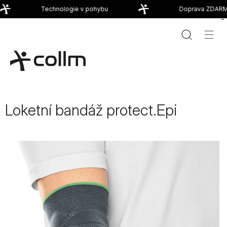
Přejít
Technologie v pohybu
Doprava ZDARMA
na
obsah
Loketní bandáž protect.Epi