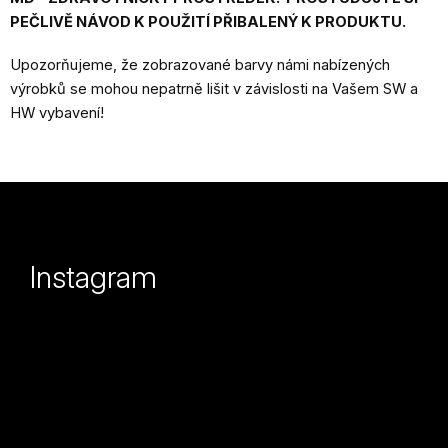
PEČLIVĚ NÁVOD K POUŽITÍ PŘIBALENÝ K PRODUKTU.
Upozorňujeme, že zobrazované barvy námi nabízených
výrobků se mohou nepatrně lišit v závislosti na Vašem SW a
HW vybavení!
Z
á
p
Instagram
a
t
í