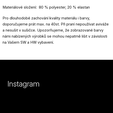
Materiálové složení: 80 % polyester, 20 % elastan
Pro dlouhodobé zachování kvality materiálu i barvy,
doporučujeme prát max. na 40st. Při praní nepoužívat aviváže
a nesušit v sušičce. Upozorňujeme, že zobrazované barvy
námi nabízených výrobků se mohou nepatrně lišit v závislosti
na Vašem SW a HW vybavení.
Z
á
p
Instagram
a
t
í