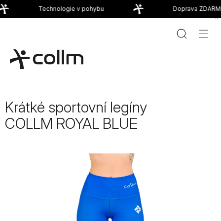
Přejít
Technologie v pohybu
Doprava ZDARMA
na
obsah
Krátké sportovní legíny
COLLM ROYAL BLUE