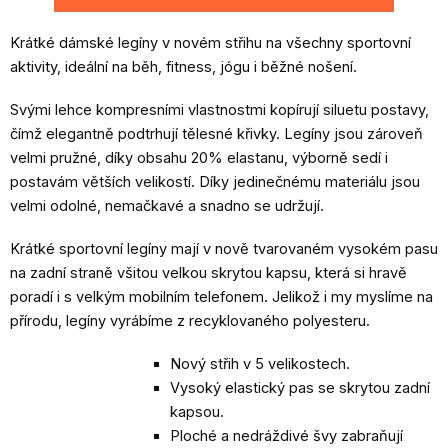
Krátké dámské legíny v novém střihu na všechny sportovní
aktivity, ideální na běh, fitness, jógu i běžné nošení.
Svými lehce kompresními vlastnostmi
kopírují siluetu postavy,
čímž elegantně podtrhují tělesné křivky. Legíny jsou zároveň
velmi pružné, díky obsahu 20% elastanu, výborně sedí i
postavám větších velikostí. Díky jedinečnému materiálu jsou
velmi odolné, nemačkavé a snadno se udržují.
Krátké sportovní legíny mají v nově tvarovaném vysokém pasu
na zadní straně všitou velkou skrytou kapsu, která si hravě
poradí i s velkým mobilním telefonem. Jelikož i my myslíme na
přírodu, legíny vyrábíme z recyklovaného polyesteru.
Nový střih v 5 velikostech.
Vysoký elastický pas se skrytou zadní
kapsou.
Ploché a nedráždivé švy zabraňují