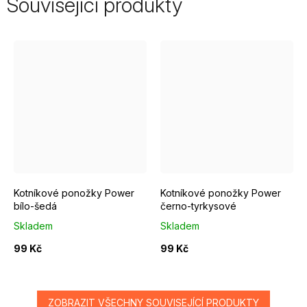
Související produkty
EUR 37 - 39
EUR 40 - 42
EUR 43 - 46
EUR 37 - 39
EUR 40 - 42
Kotníkové ponožky Power
Kotníkové ponožky Power
bílo-šedá
černo-tyrkysové
Skladem
Skladem
99 Kč
99 Kč
ZOBRAZIT VŠECHNY SOUVISEJÍCÍ PRODUKTY