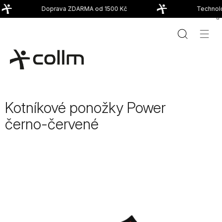
Přejít
Doprava ZDARMA od 1500 Kč
Technolo
na
obsah
Kotníkové ponožky Power
černo-červené