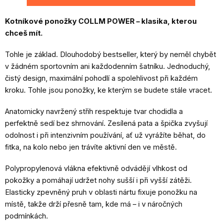
Kotníkové ponožky COLLM POWER – klasika, kterou
chceš mít.
Tohle je základ. Dlouhodobý bestseller, který by neměl chybět
v žádném sportovním ani každodenním šatníku. Jednoduchý,
čistý design, maximální pohodlí a spolehlivost při každém
kroku. Tohle jsou ponožky, ke kterým se budete stále vracet.
Anatomicky navržený střih respektuje tvar chodidla a
perfektně sedí bez shrnování. Zesílená pata a špička zvyšují
odolnost i při intenzivním používání, ať už vyrážíte běhat, do
fitka, na kolo nebo jen trávíte aktivní den ve městě.
Polypropylenová vlákna efektivně odvádějí vlhkost od
pokožky a pomáhají udržet nohy sušší i při vyšší zátěži.
Elasticky zpevněný pruh v oblasti nártu fixuje ponožku na
místě, takže drží přesně tam, kde má – i v náročných
podmínkách.