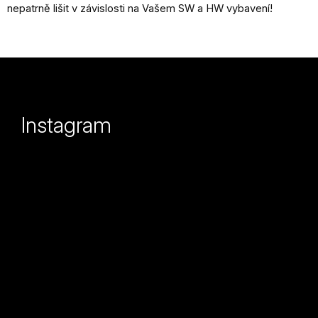
nepatrně lišit v závislosti na Vašem SW a HW vybavení!
Z
á
p
Instagram
a
t
í