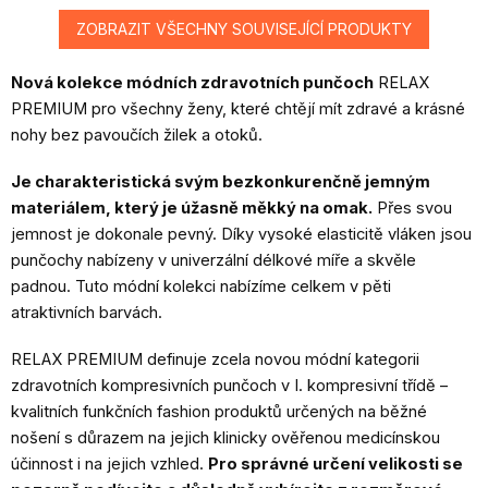
ZOBRAZIT VŠECHNY SOUVISEJÍCÍ PRODUKTY
Nová kolekce módních zdravotních punčoch
RELAX
PREMIUM pro všechny ženy, které chtějí mít zdravé a krásné
nohy bez pavoučích žilek a otoků.
Je charakteristická svým bezkonkurenčně jemným
materiálem, který je úžasně měkký na omak.
Přes svou
jemnost je dokonale pevný. Díky vysoké elasticitě vláken jsou
punčochy nabízeny v univerzální délkové míře a skvěle
padnou. Tuto módní kolekci nabízíme celkem v pěti
atraktivních barvách.
RELAX PREMIUM definuje zcela novou módní kategorii
zdravotních kompresivních punčoch v I. kompresivní třídě –
kvalitních funkčních fashion produktů určených na běžné
nošení s důrazem na jejich klinicky ověřenou medicínskou
účinnost i na jejich vzhled.
Pro správné určení velikosti se