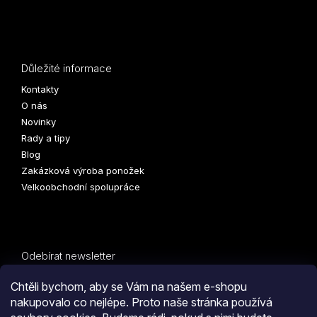
Důležité informace
Kontakty
O nás
Novinky
Rady a tipy
Blog
Zakázková výroba ponožek
Velkoobchodní spolupráce
Odebírat newsletter
Vložte svůj e-mail a my vám budeme zasílat informace o
Chtěli bychom, aby se Vám na našem e-shopu
nových produktech na našem e-shopu.
nakupovalo co nejlépe. Proto naše stránka používá