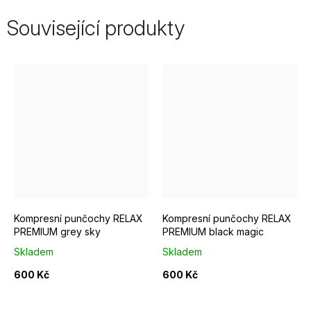
Související produkty
velikost - S
velikost - M
velikost - L
velikost - S
velikost - XL
velikost - M
Kompresní punčochy RELAX
Kompresní punčochy RELAX
PREMIUM grey sky
PREMIUM black magic
Skladem
Skladem
600 Kč
600 Kč