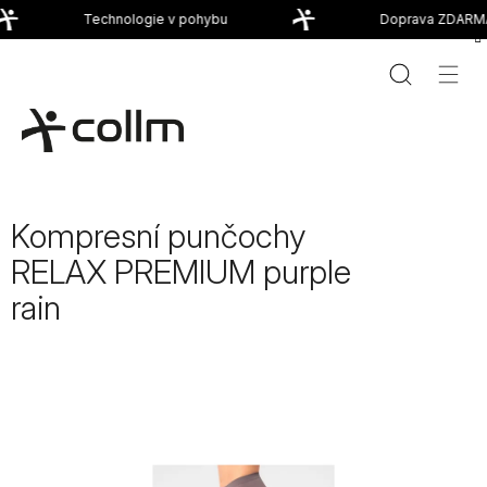
Přejít
Technologie v pohybu
Doprava ZDARMA
na
obsah
Kompresní punčochy
RELAX PREMIUM purple
rain