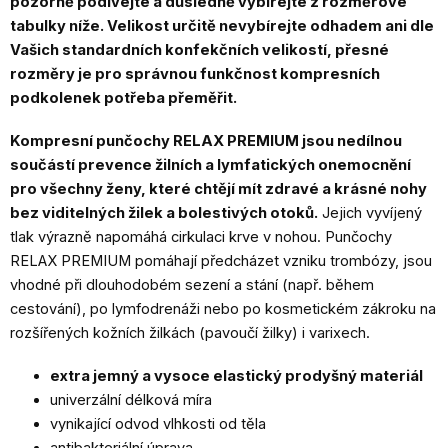
pozorně podívejte a důsledně vybírejte z rozměrové
tabulky níže. Velikost určitě nevybírejte odhadem ani dle
Vašich standardních konfekčních velikostí, přesné
rozměry je pro správnou funkčnost kompresních
podkolenek potřeba přeměřit.
Kompresní punčochy RELAX PREMIUM jsou nedílnou
součástí prevence žilních a lymfatických onemocnění
pro všechny ženy, které chtějí mít zdravé a krásné nohy
bez viditelných žilek a bolestivých otoků.
Jejich vyvíjený
tlak výrazně napomáhá cirkulaci krve v nohou. Punčochy
RELAX PREMIUM pomáhají předcházet vzniku trombózy, jsou
vhodné při dlouhodobém sezení a stání (např. během
cestování), po lymfodrenáži nebo po kosmetickém zákroku na
rozšířených kožních žilkách (pavoučí žilky) i varixech.
extra jemný a vysoce elastický prodyšný materiál
univerzální délková míra
vynikající odvod vlhkosti od těla
antibakteriální úprava