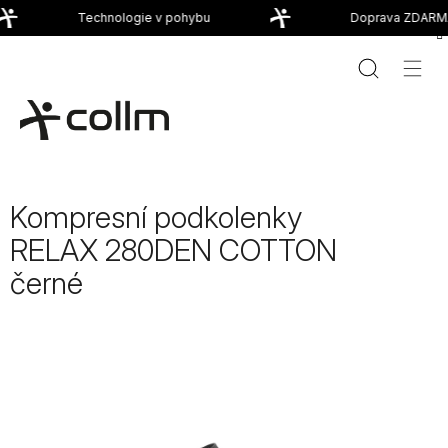
Přejít
Technologie v pohybu
Doprava ZDARMA
na
obsah
Kompresní podkolenky
RELAX 280DEN COTTON
černé