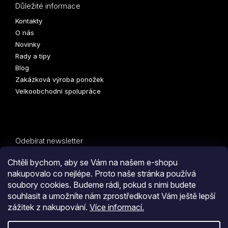
Důležité informace
Kontakty
O nás
Novinky
Rady a tipy
Blog
Zakázková výroba ponožek
Velkoobchodní spolupráce
Odebírat newsletter
Vložte svůj e-mail a my vám budeme zasílat informace o
Chtěli bychom, aby se Vám na našem e-shopu
nových produktech na našem e-shopu.
nakupovalo co nejlépe. Proto naše stránka používá
soubory cookies. Budeme rádi, pokud s nimi budete
E-mail
PŘIHLÁSIT
souhlasit a umožníte nám zprostředkovat Vám ještě lepší
zážitek z nakupování.
Více informací.
SE
Kliknutím na tlačítko
ODESLAT OBJEDNÁVKU
souhlasíte