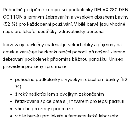
Pohodlné podpůrné kompresní podkolenky RELAX 280 DEN
COTTON s jemným žebrováním a vysokým obsahem bavlny
(52 %) pro každodenní používání. V bílé barvě jsou vhodné
např. pro lékaře, sestřičky, zdravotnický personál.
Inovovaný bavlněný materiál je velmi hebký a příjemný na
omak a zaručuje bezkonkurenční pohodlí při nošení. Jemné
žebrování podkolenek připomíná běžnou ponožku. Unisex
provedení pro ženy i pro muže.
pohodlné podkolenky s vysokým obsahem bavlny (52
%)
široký neškrtící lem s dvojitým zakončením
řetízkovaná špice pata s „Y“ tvarem pro lepší padnutí
vhodné pro ženy i pro muže
v bílé barvě i pro lékaře a farmaceutické laboranty