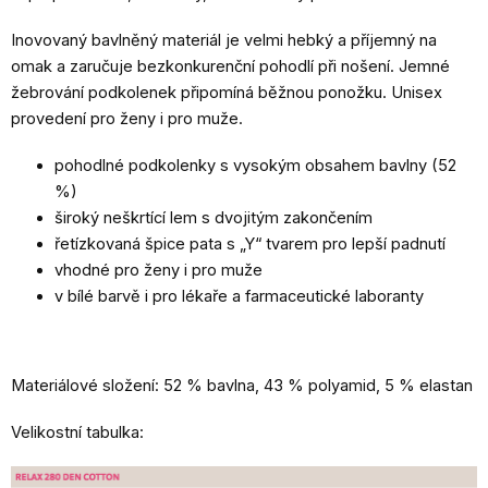
Inovovaný bavlněný materiál je velmi hebký a příjemný na
omak a zaručuje bezkonkurenční pohodlí při nošení. Jemné
žebrování podkolenek připomíná běžnou ponožku. Unisex
provedení pro ženy i pro muže.
pohodlné podkolenky s vysokým obsahem bavlny (52
%)
široký neškrtící lem s dvojitým zakončením
řetízkovaná špice pata s „Y“ tvarem pro lepší padnutí
vhodné pro ženy i pro muže
v bílé barvě i pro lékaře a farmaceutické laboranty
Materiálové složení: 52 % bavlna, 43 % polyamid, 5 % elastan
Velikostní tabulka: