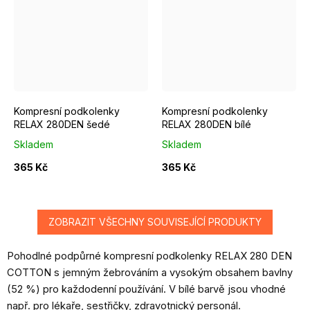
Šedá
Bílá
Kompresní podkolenky
Kompresní podkolenky
RELAX 280DEN šedé
RELAX 280DEN bílé
Skladem
Skladem
365 Kč
365 Kč
ZOBRAZIT VŠECHNY SOUVISEJÍCÍ PRODUKTY
Pohodlné podpůrné kompresní podkolenky RELAX 280 DEN
COTTON s jemným žebrováním a vysokým obsahem bavlny
(52 %) pro každodenní používání. V bílé barvě jsou vhodné
např. pro lékaře, sestřičky, zdravotnický personál.