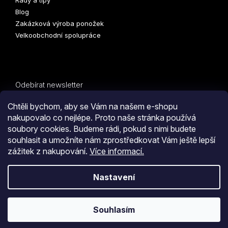
Rady a tipy
Blog
Zakázková výroba ponožek
Velkoobchodní spolupráce
Odebírat newsletter
Vložte svůj e-mail a my vám budeme zasílat informace o
Chtěli bychom, aby se Vám na našem e-shopu
nových produktech na našem e-shopu.
nakupovalo co nejlépe. Proto naše stránka používá
soubory cookies. Budeme rádi, pokud s nimi budete
E-mail
PŘIHLÁSIT
souhlasit a umožníte nám zprostředkovat Vám ještě lepší
zážitek z nakupování.
Více informací.
SE
Kliknutím na tlačítko
ODESLAT OBJEDNÁVKU
souhlasíte
Nastavení
s
obchodními podmínkami
i s podmínkami
zpracování
Vytvořil Shoptet
osobních údajů.
Souhlasím
Copyright 2026
COLLM.CZ
. Všechna práva vyhrazena.
Upravit
nastavení cookies