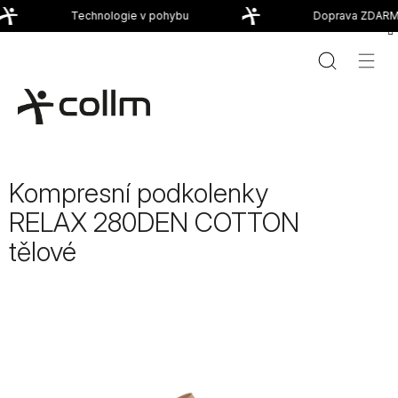
Přejít
Technologie v pohybu
Doprava ZDARMA
na
obsah
Kompresní podkolenky
RELAX 280DEN COTTON
tělové