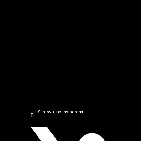
t
í
Sledovat na Instagramu