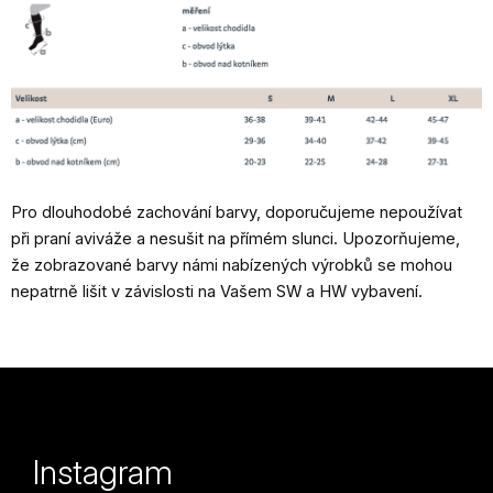
Pro dlouhodobé zachování barvy, doporučujeme nepoužívat
při praní aviváže a nesušit na přímém slunci. Upozorňujeme,
že zobrazované barvy námi nabízených výrobků se mohou
nepatrně lišit v závislosti na Vašem SW a HW vybavení.
Z
á
p
Instagram
a