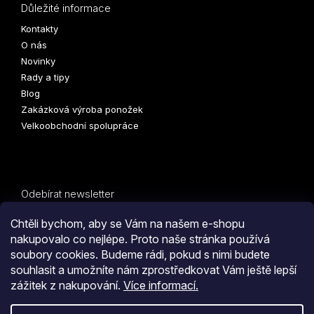
Důležité informace
Kontakty
O nás
Novinky
Rady a tipy
Blog
Zakázková výroba ponožek
Velkoobchodní spolupráce
Odebírat newsletter
Vložte svůj e-mail a my vám budeme zasílat informace o
Chtěli bychom, aby se Vám na našem e-shopu
nových produktech na našem e-shopu.
nakupovalo co nejlépe. Proto naše stránka používá
soubory cookies. Budeme rádi, pokud s nimi budete
E-mail
PŘIHLÁSIT
souhlasit a umožníte nám zprostředkovat Vám ještě lepší
zážitek z nakupování.
Více informací.
SE
Kliknutím na tlačítko
ODESLAT OBJEDNÁVKU
souhlasíte