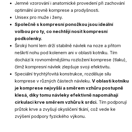
Jemné vzorování i anatomické provedení při zachování
optimální úrovně komprese a prodyšnosti.
Unisex pro muže i ženy.
Společně s kompresní ponožkou jsou ideální
volbou pro ty, co nechtějí nosit kompresní
podkolenky.
Široký horní lem drží stabilně návlek na noze a přitom
neškrtí nohu pod kolenem ani v oblasti kotníku. Tím
dochází k rovnoměrnějšímu rozložení komprese (tlaku),
čímž kompresní návlek zlepšuje svoji efektivitu.
Speciální trychtýřovitá konstrukce, rozděluje sílu
komprese v různých částech návleku.
V oblasti kotníku
je komprese nejvyšší a směrem vzhůru postupně
klesá, díky tomu návleky efektivně napomáhají
cirkulaci krve směrem vzhůru k srdci.
Tím podporují
průtok krve a zvyšují okysličení tkání, což vede ke
zvýšení podpory fyzického výkonu.