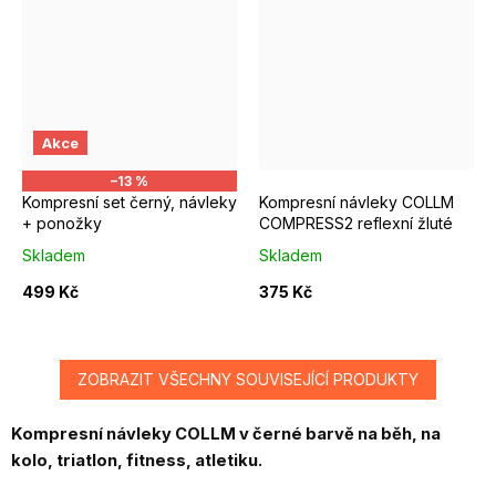
Ponožky vel. 37-39 + návlek S/M obvod lýtka do 38cm,výška do 
S/M
M/L
Akce
–13 %
Kompresní set černý, návleky
Kompresní návleky COLLM
+ ponožky
COMPRESS2 reflexní žluté
Skladem
Skladem
499 Kč
375 Kč
ZOBRAZIT VŠECHNY SOUVISEJÍCÍ PRODUKTY
K
ompresní návleky COLLM v černé barvě na běh, na
kolo, triatlon, fitness, atletiku.