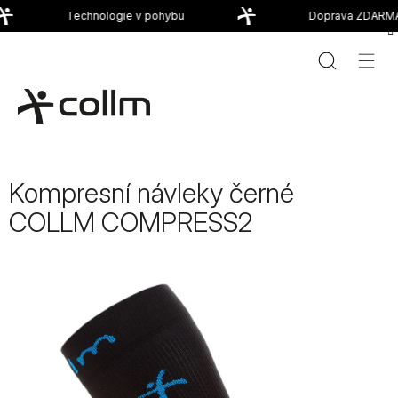
Přejít
Technologie v pohybu
Doprava ZDARMA 
na
obsah
Kompresní návleky černé
COLLM COMPRESS2