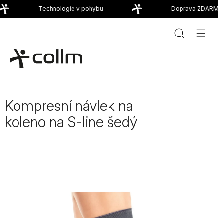
Přejít
Technologie v pohybu
Doprava ZDARMA
na
obsah
Kompresní návlek na
koleno na S-line šedý