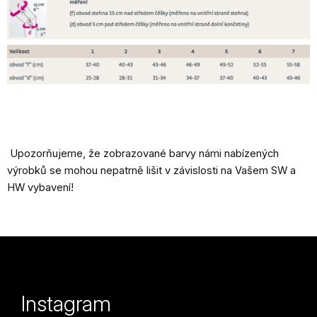
Upozorňujeme, že zobrazované barvy námi nabízených
výrobků se mohou nepatrně lišit v závislosti na Vašem SW a
HW vybavení!
Z
á
p
Instagram
a