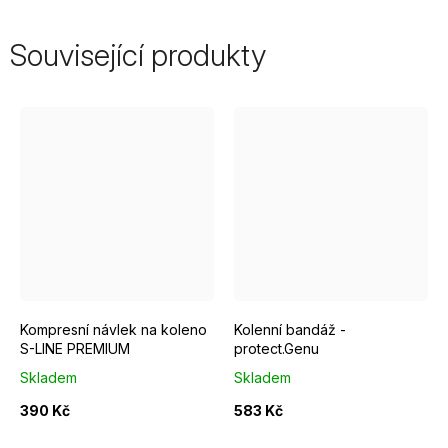
Související produkty
velikost - S
velikost - M
velikost - L
2
3
4
velikost - XL
5
6
Kompresní návlek na koleno
Kolenní bandáž -
S-LINE PREMIUM
protect.Genu
Skladem
Skladem
390 Kč
583 Kč