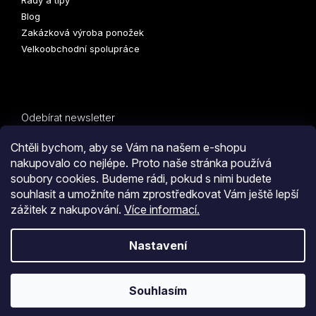
Rady a tipy
Blog
Zakázková výroba ponožek
Velkoobchodní spolupráce
Odebírat newsletter
Vložte svůj e-mail a my vám budeme zasílat informace o
Chtěli bychom, aby se Vám na našem e-shopu
nových produktech na našem e-shopu.
nakupovalo co nejlépe. Proto naše stránka používá
soubory cookies. Budeme rádi, pokud s nimi budete
E-mail
souhlasit a umožníte nám zprostředkovat Vám ještě lepší
zážitek z nakupování.
Více informací.
PŘIHLÁSIT SE
Kliknutím na tlačítko
ODESLAT OBJEDNÁVKU
souhlasíte
Nastavení
s
obchodními podmínkami
i s podmínkami
zpracování
Vytvořil Shoptet
osobních údajů.
Souhlasím
Copyright 2026
COLLM.CZ
. Všechna práva vyhrazena.
Upravit
nastavení cookies