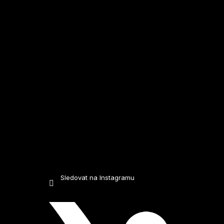
t
í
Sledovat na Instagramu