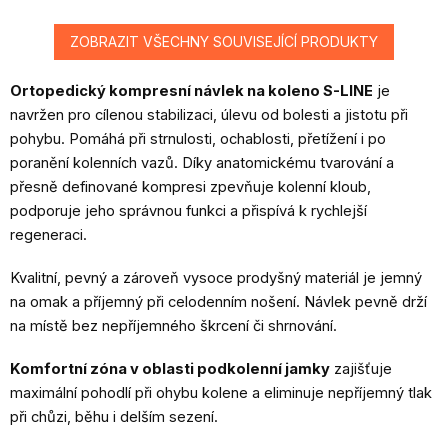
ZOBRAZIT VŠECHNY SOUVISEJÍCÍ PRODUKTY
Ortopedický kompresní návlek na koleno S-LINE
je
navržen pro cílenou stabilizaci, úlevu od bolesti a jistotu při
pohybu. Pomáhá při strnulosti, ochablosti, přetížení i po
poranění kolenních vazů. Díky anatomickému tvarování a
přesně definované kompresi zpevňuje kolenní kloub,
podporuje jeho správnou funkci a přispívá k rychlejší
regeneraci.
Kvalitní, pevný a zároveň vysoce prodyšný materiál je jemný
na omak a příjemný při celodenním nošení. Návlek pevně drží
na místě bez nepříjemného škrcení či shrnování.
Komfortní zóna v oblasti podkolenní jamky
zajišťuje
maximální pohodlí při ohybu kolene a eliminuje nepříjemný tlak
při chůzi, běhu i delším sezení.