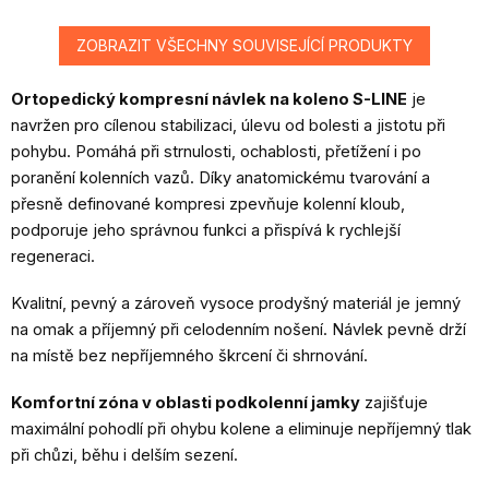
ZOBRAZIT VŠECHNY SOUVISEJÍCÍ PRODUKTY
Ortopedický kompresní návlek na koleno S-LINE
je
navržen pro cílenou stabilizaci, úlevu od bolesti a jistotu při
pohybu. Pomáhá při strnulosti, ochablosti, přetížení i po
poranění kolenních vazů. Díky anatomickému tvarování a
přesně definované kompresi zpevňuje kolenní kloub,
podporuje jeho správnou funkci a přispívá k rychlejší
regeneraci.
Kvalitní, pevný a zároveň vysoce prodyšný materiál je jemný
na omak a příjemný při celodenním nošení. Návlek pevně drží
na místě bez nepříjemného škrcení či shrnování.
Komfortní zóna v oblasti podkolenní jamky
zajišťuje
maximální pohodlí při ohybu kolene a eliminuje nepříjemný tlak
při chůzi, běhu i delším sezení.