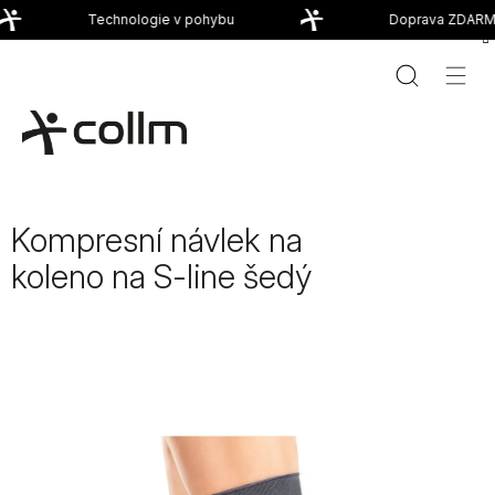
Přejít
Technologie v pohybu
Doprava ZDARMA
na
obsah
Kompresní návlek na
koleno na S-line šedý