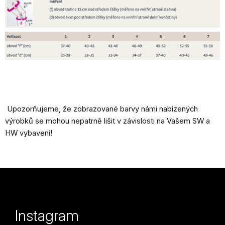
Upozorňujeme, že zobrazované barvy námi nabízených
výrobků se mohou nepatrně lišit v závislosti na Vašem SW a
HW vybavení!
Z
á
p
Instagram
a