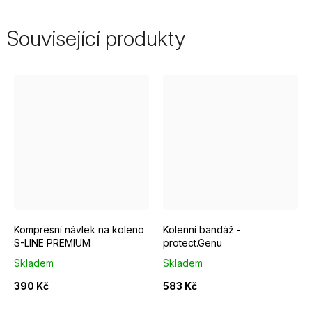
Související produkty
velikost - S
velikost - M
velikost - L
2
3
4
velikost - XL
5
6
Kompresní návlek na koleno
Kolenní bandáž -
S-LINE PREMIUM
protect.Genu
Skladem
Skladem
390 Kč
583 Kč