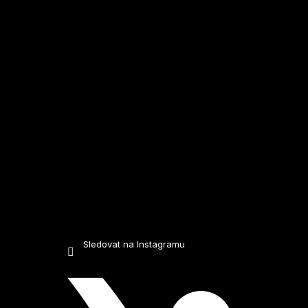
t
í
Sledovat na Instagramu