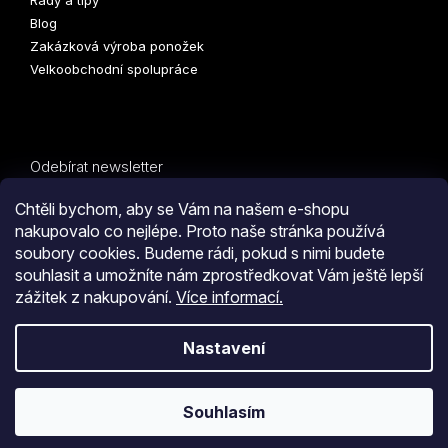
Rady a tipy
Blog
Zakázková výroba ponožek
Velkoobchodní spolupráce
Odebírat newsletter
Vložte svůj e-mail a my vám budeme zasílat informace o
Chtěli bychom, aby se Vám na našem e-shopu
nových produktech na našem e-shopu.
nakupovalo co nejlépe. Proto naše stránka používá
soubory cookies. Budeme rádi, pokud s nimi budete
E-mail
PŘIHLÁSIT
souhlasit a umožníte nám zprostředkovat Vám ještě lepší
zážitek z nakupování.
Více informací.
SE
Kliknutím na tlačítko
ODESLAT OBJEDNÁVKU
souhlasíte
Nastavení
s
obchodními podmínkami
i s podmínkami
zpracování
Vytvořil Shoptet
osobních údajů.
Souhlasím
Copyright 2026
COLLM.CZ
. Všechna práva vyhrazena.
Upravit
nastavení cookies