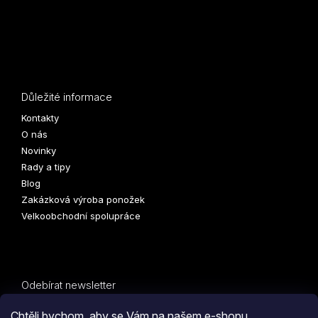
Důležité informace
Kontakty
O nás
Novinky
Rady a tipy
Blog
Zakázková výroba ponožek
Velkoobchodní spolupráce
Odebírat newsletter
Vložte svůj e-mail a my vám budeme zasílat informace o
Chtěli bychom, aby se Vám na našem e-shopu