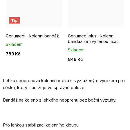
1
2
3
4
5
6
I.
7
II.
8
III.
IV.
V
Tip
Genumedi - kolenní bandáž
Genumedi plus - kolenní
bandáž se zvýšenou fixací
Skladem
Skladem
789 Kč
849 Kč
Lehká neoprenová kolenní ortéza s vyztuženým výřezem pro
čéšku, který ji udržuje ve správné poloze.
Bandáž na koleno z lehkého neoprenu bez boční výztuhy.
Pro lehkou stabilizaci kolenního kloubu