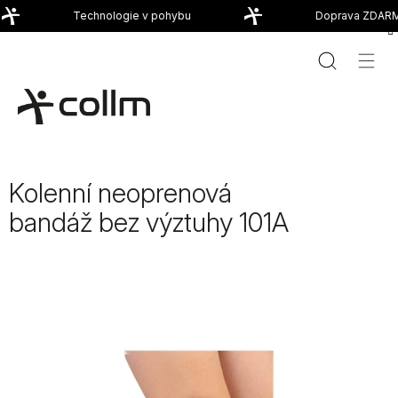
Přejít
Technologie v pohybu
Doprava ZDARM
na
obsah
Kolenní neoprenová
bandáž bez výztuhy 101A