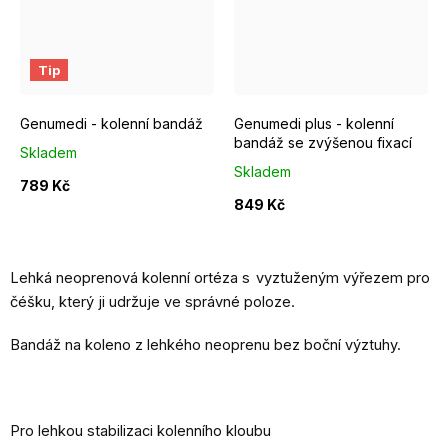
1
2
3
4
5
6
I.
7
II.
8
III.
IV.
V
Tip
Genumedi - kolenní bandáž
Genumedi plus - kolenní
bandáž se zvýšenou fixací
Skladem
Skladem
789 Kč
849 Kč
Lehká neoprenová kolenní ortéza s vyztuženým výřezem pro
čéšku, který ji udržuje ve správné poloze.
Bandáž na koleno z lehkého neoprenu bez boční výztuhy.
Pro lehkou stabilizaci kolenního kloubu