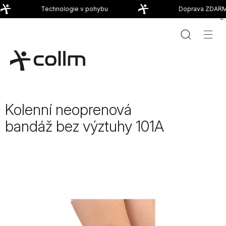
Přejít
Technologie v pohybu
Doprava ZDARMA
na
obsah
Kolenní neoprenová
bandáž bez výztuhy 101A