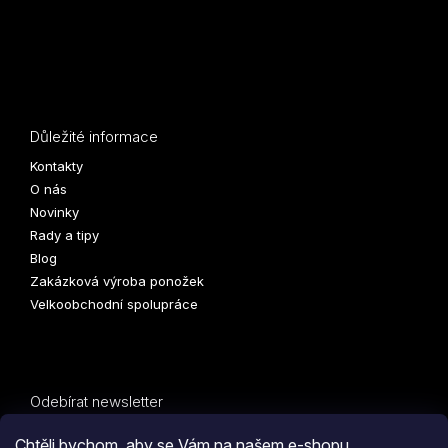
Důležité informace
Kontakty
O nás
Novinky
Rady a tipy
Blog
Zakázková výroba ponožek
Velkoobchodní spolupráce
Odebírat newsletter
Vložte svůj e-mail a my vám budeme zasílat informace o
Chtěli bychom, aby se Vám na našem e-shopu