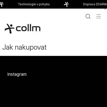
Přejít
Technologie v pohybu
Doprava ZDARMA
na
obsah
Jak nakupovat
Z
á
p
a
Instagram
t
í