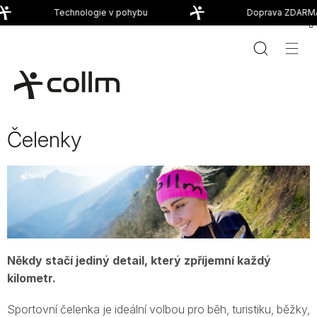
Přejít
Technologie v pohybu
Doprava ZDARMA 
na
obsah
Čelenky
Někdy stačí jediný detail, který zpříjemní každý
kilometr.
Sportovní čelenka je ideální volbou pro běh, turistiku, běžky,