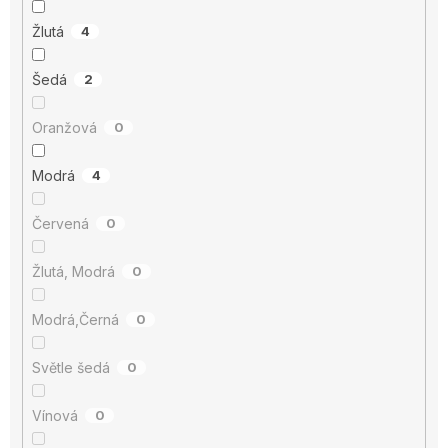
Žlutá
4
Šedá
2
Oranžová
0
Modrá
4
Červená
0
Žlutá, Modrá
0
Modrá,Černá
0
Světle šedá
0
Vínová
0