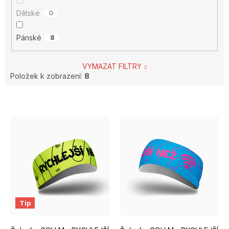
Dětské
0
Pánské
8
VYMAZAT FILTRY
Položek k zobrazení:
8
V
ý
p
i
s
p
Tip
r