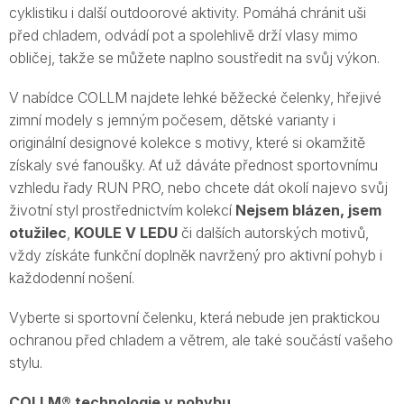
cyklistiku i další outdoorové aktivity. Pomáhá chránit uši
před chladem, odvádí pot a spolehlivě drží vlasy mimo
obličej, takže se můžete naplno soustředit na svůj výkon.
V nabídce COLLM najdete lehké běžecké čelenky, hřejivé
zimní modely s jemným počesem, dětské varianty i
originální designové kolekce s motivy, které si okamžitě
získaly své fanoušky. Ať už dáváte přednost sportovnímu
vzhledu řady RUN PRO, nebo chcete dát okolí najevo svůj
životní styl prostřednictvím kolekcí
Nejsem blázen, jsem
otužilec
,
KOULE V LEDU
či dalších autorských motivů,
vždy získáte funkční doplněk navržený pro aktivní pohyb i
každodenní nošení.
Vyberte si sportovní čelenku, která nebude jen praktickou
ochranou před chladem a větrem, ale také součástí vašeho
stylu.
COLLM® technologie v pohybu.