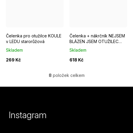
Čelenka pro otužilce KOULE
Čelenka + nákrčník NEJSEM
v LEDU starorůžová
BLÁZEN JSEM OTUŽILEC
žlutá
Skladem
Skladem
269 Kč
618 Kč
8
položek celkem
O
v
Z
l
á
á
p
Instagram
d
a
a
t