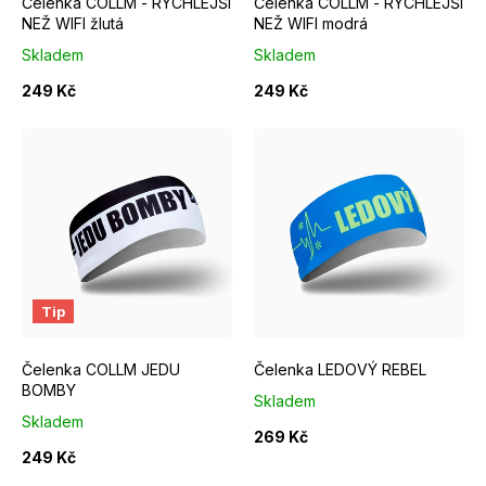
Čelenka COLLM - RYCHLEJŠÍ
Čelenka COLLM - RYCHLEJŠÍ
o
NEŽ WIFI žlutá
NEŽ WIFI modrá
d
Skladem
Skladem
u
249 Kč
249 Kč
k
t
ů
Tip
Čelenka COLLM JEDU
Čelenka LEDOVÝ REBEL
BOMBY
Skladem
Skladem
269 Kč
249 Kč