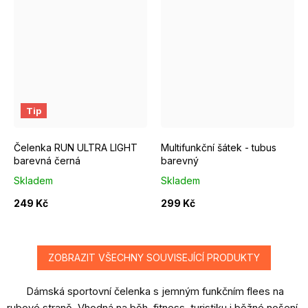
Tip
Čelenka RUN ULTRA LIGHT
Multifunkční šátek - tubus
barevná černá
barevný
Skladem
Skladem
249 Kč
299 Kč
ZOBRAZIT VŠECHNY SOUVISEJÍCÍ PRODUKTY
Dámská sportovní čelenka s jemným funkčním flees na
rubové straně. Vhodná na běh, fitness, turistiku i běžné nošení.