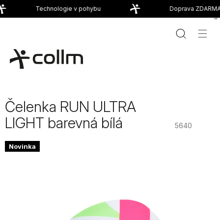
Přejít
Technologie v pohybu
Doprava ZDARMA 
na
obsah
Čelenka RUN ULTRA
LIGHT barevná bílá
5640
Novinka