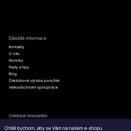
Důležité informace
Kontakty
O nás
Novinky
Rady a tipy
Blog
Zakázková výroba ponožek
Velkoobchodní spolupráce
Odebírat newsletter
Vložte svůj e-mail a my vám budeme zasílat informace o
Chtěli bychom, aby se Vám na našem e-shopu