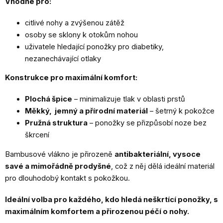
Vhodné pro:
citlivé nohy a zvýšenou zátěž
osoby se sklony k otokům nohou
uživatele hledající ponožky pro diabetiky,
nezanechávající otlaky
Konstrukce pro maximální komfort:
Plochá špice
– minimalizuje tlak v oblasti prstů
Měkký, jemný a přírodní materiál
– šetrný k pokožce
Pružná struktura
– ponožky se přizpůsobí noze bez
škrcení
Bambusové vlákno je přirozeně
antibakteriální, vysoce
savé a mimořádně prodyšné
, což z něj dělá ideální materiál
pro dlouhodobý kontakt s pokožkou.
Ideální volba pro každého, kdo hledá neškrtící ponožky, s
maximálním komfortem a přirozenou péčí o nohy.