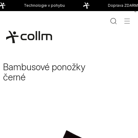
Přejít
Technologie v pohybu
Doprava ZDARMA
na
obsah
Bambusové ponožky
černé