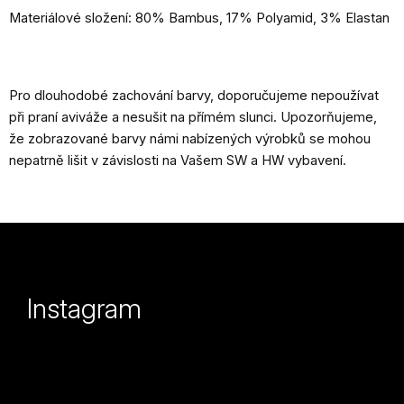
Materiálové složení: 80% Bambus, 17% Polyamid, 3% Elastan
Pro dlouhodobé zachování barvy, doporučujeme nepoužívat
při praní aviváže a nesušit na přímém slunci. Upozorňujeme,
že zobrazované barvy námi nabízených výrobků se mohou
nepatrně lišit v závislosti na Vašem SW a HW vybavení
.
Z
á
p
Instagram
a
t
í