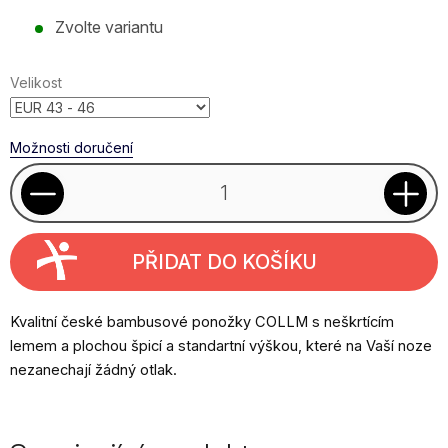
Měrná
Zvolte variantu
cena:
Velikost
Možnosti doručení
PŘIDAT DO KOŠÍKU
Kvalitní české bambusové ponožky COLLM s neškrtícím
lemem a plochou špicí a standartní výškou, které na Vaší noze
nezanechají žádný otlak
.