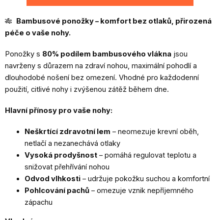
🎋
Bambusové ponožky – komfort bez otlaků, přirozená
péče o vaše nohy.
Ponožky s
80% podílem bambusového vlákna
jsou
navrženy s důrazem na zdraví nohou, maximální pohodlí a
dlouhodobé nošení bez omezení. Vhodné pro každodenní
použití, citlivé nohy i zvýšenou zátěž během dne.
Hlavní přínosy pro vaše nohy:
Neškrtící zdravotní lem
– neomezuje krevní oběh,
netlačí a nezanechává otlaky
Vysoká prodyšnost
– pomáhá regulovat teplotu a
snižovat přehřívání nohou
Odvod vlhkosti
– udržuje pokožku suchou a komfortní
Pohlcování pachů
– omezuje vznik nepříjemného
zápachu