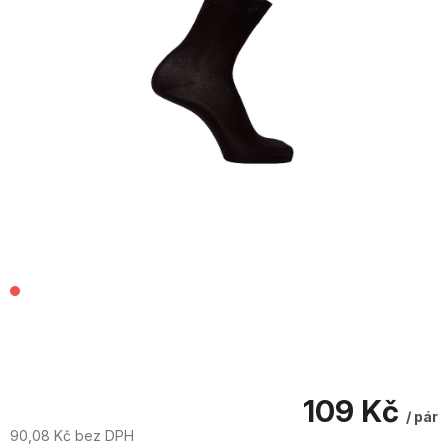
109 Kč
/ pár
90,08 Kč bez DPH